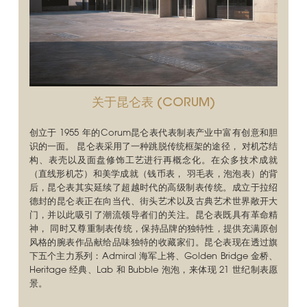
关于昆仑表 (CORUM)
创立于 1955 年的Corum昆仑表代表制表产业中富有创意和胆
识的一面。 昆仑表采用了一种跳脱传统框架的途径， 对机芯结
构、表壳以及面盘修饰工艺进行再概念化。在众多技术成就
（直线形机芯）和美学成就（钱币表， 羽毛表，泡泡表）的背
后，昆仑表其实延续了超越时代的高级制表传统。成立于拉绍
德封的昆仑表正在向当代、街头艺术以及古典艺术世界敞开大
门，并以此吸引了潮流领导者们的关注。昆仑表既具有革命精
神， 同时又尊重制表传统，保持品牌的独特性，提供充满原创
风格的腕表作品献给品味独特的收藏家们。昆仑表现在透过旗
下五个主力系列：Admiral 海军上将、Golden Bridge 金桥、
Heritage 经典、Lab 和 Bubble 泡泡，来体现 21 世纪制表愿
景。