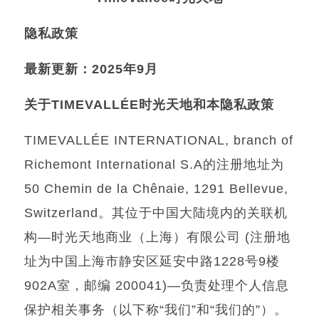
隐
私政策
最新更新：
2025
年
9
月
关于
TIMEVALLÉE
时
光天地和本
隐
私政策
TIMEVALLÉE INTERNATIONAL, branch of
Richemont International S.A
的注册地址为
50 Chemin de la Chênaie, 1291 Bellevue,
Switzerland
。其位于中国大陆境内的关联机
构
—
时光天地商业（上海）有限公司
(
注册地
址为中国上海市静安区延安中路
1228
号
9
楼
902A
室，邮编
200041)—
负责处理个人信息
保护相关事务（以下称
“
我们
”
和
“
我们的
”
）。